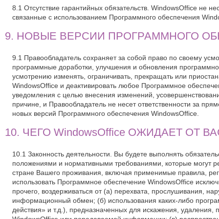
8.1 Отсутствие гарантийных обязательств. WindowsOffice не не
связанные с использованием Программного обеспечения Windo
9. НОВЫЕ ВЕРСИИ ПРОГРАММНОГО О
9.1 Правообладатель сохраняет за собой право по своему ус
программные доработки, улучшения и обновления программног
усмотрению изменять, ограничивать, прекращать или приоста
WindowsOffice и деактивировать любое Программное обеспече
уведомления с целью внесения изменений, усовершенствовани
причине, и Правообладатель не несет ответственности за пря
новых версий Программного обеспечения WindowsOffice.
10. ЧЕГО WindowsOffice ОЖИДАЕТ ОТ ВА
10.1 Законность деятельности. Вы будете выполнять обязател
положениями и нормативными требованиями, которые могут ре
стране Вашего проживания, включая применимые правила, ре
использовать Программное обеспечение WindowsOffice исключи
прочего, воздерживаться от (а) перехвата, прослушивания, н
информационный обмен; (б) использования каких-либо програм
действия» и т.д.), предназначенных для искажения, удаления